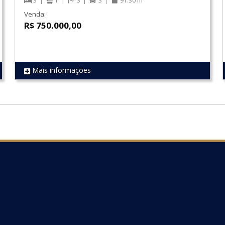
3
1
3
3
91.30 m²
Venda:
R$ 750.000,00
Mais informações
REF 1245