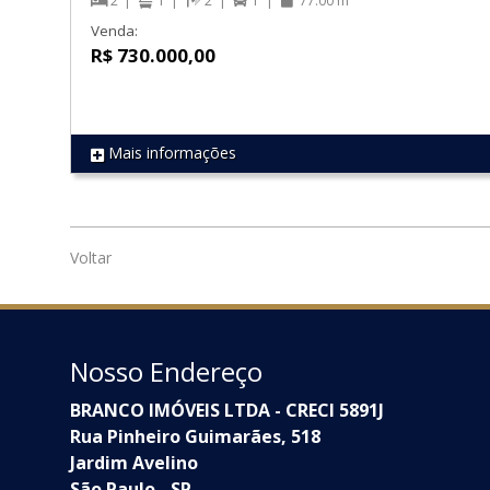
2
1
2
1
77.00 m²
Venda:
R$ 730.000,00
Mais informações
REF 1873
Voltar
Nosso Endereço
BRANCO IMÓVEIS LTDA - CRECI 5891J
Rua Pinheiro Guimarães, 518
Jardim Avelino
São Paulo - SP