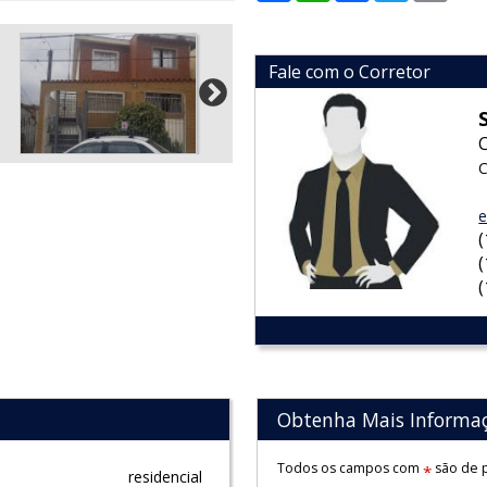
Fale com o Corretor
C
e
Obtenha Mais Informa
Todos os campos com
são de p
*
residencial