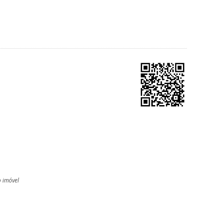
o imóvel
l