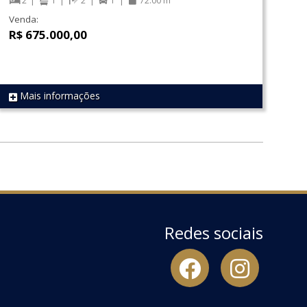
2
1
2
1
72.00 m²
Venda:
R$ 675.000,00
Mais informações
REF 1708
Redes sociais