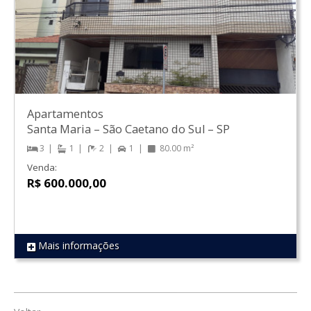
Apartamentos
Santa Maria
–
São Caetano do Sul
–
SP
3
1
2
1
80.00 m²
Venda:
R$ 600.000,00
Mais informações
REF 1637