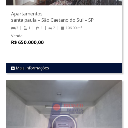
Apartamentos
santa paula
–
São Caetano do Sul
–
SP
3
1
1
2
106.00 m²
Venda:
R$ 650.000,00
Mais informações
REF 1148