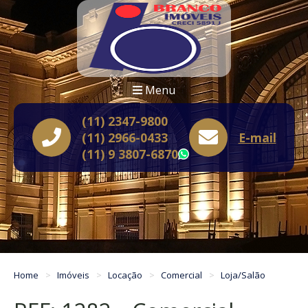
Menu
(11) 2347-9800
(11) 2966-0433
E-mail
(11) 9 3807-6870
WhatsApp
Home
Imóveis
Locação
Comercial
Loja/Salão