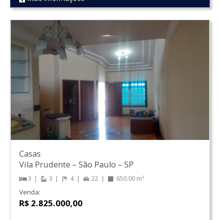
REF 710
Casas
Vila Prudente
–
São Paulo
–
SP
3
3
4
22
650.00 m²
Venda:
R$ 2.825.000,00