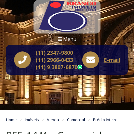
Menu
(11) 2347-9800
(11) 2966-0433
E-mail
(11) 9 3807-6870
WhatsApp
Home
Imóveis
Venda
Comercial
Prédio Inteiro