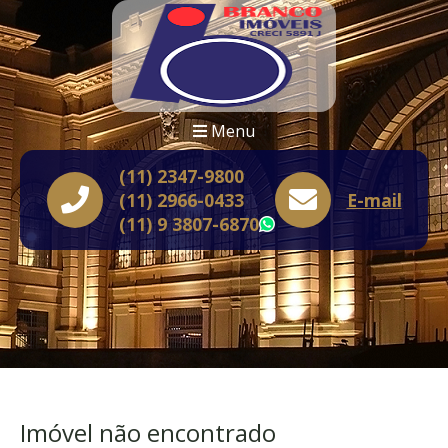
Menu
(11) 2347-9800
(11) 2966-0433
E-mail
(11) 9 3807-6870
WhatsApp
Imóvel não encontrado