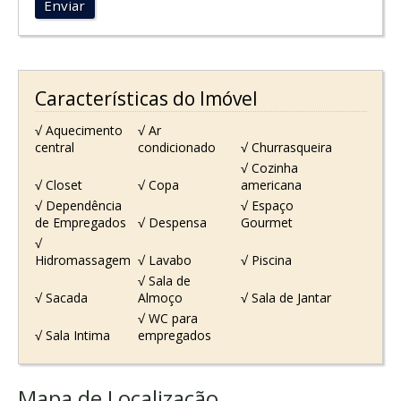
Enviar
Características do Imóvel
√ Aquecimento
√ Ar
central
condicionado
√ Churrasqueira
√ Cozinha
√ Closet
√ Copa
americana
√ Dependência
√ Espaço
de Empregados
√ Despensa
Gourmet
√
Hidromassagem
√ Lavabo
√ Piscina
√ Sala de
√ Sacada
Almoço
√ Sala de Jantar
√ WC para
√ Sala Intima
empregados
Mapa de Localização