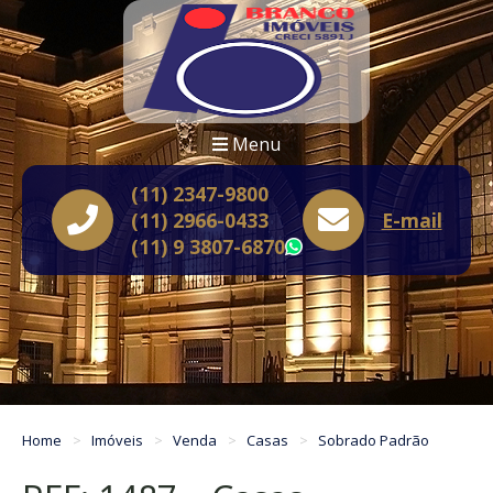
Menu
(11) 2347-9800
(11) 2966-0433
E-mail
(11) 9 3807-6870
WhatsApp
Home
Imóveis
Venda
Casas
Sobrado Padrão