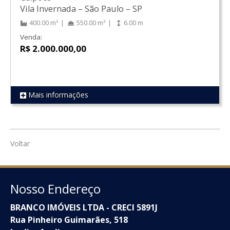
Vila Invernada
–
São Paulo
–
SP
400.00 m²
550.00 m²
6.00 m
Venda:
R$ 2.000.000,00
Mais informações
REF 1601
Voltar
Nosso Endereço
BRANCO IMÓVEIS LTDA - CRECI 5891J
Rua Pinheiro Guimarães, 518