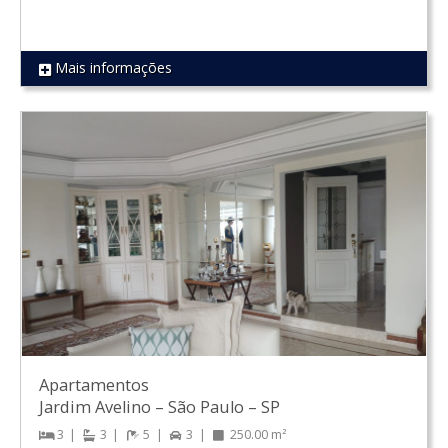
Mais informações
REF 487
Apartamentos
Jardim Avelino
–
São Paulo
–
SP
3
3
5
3
250.00 m²