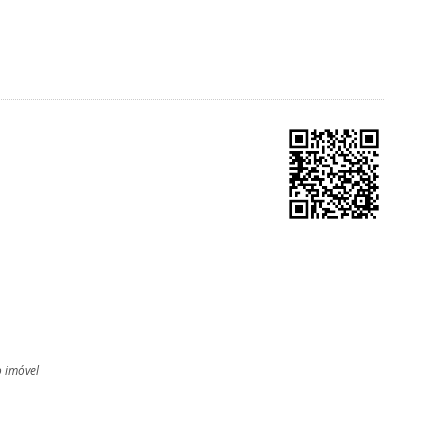
o imóvel
l