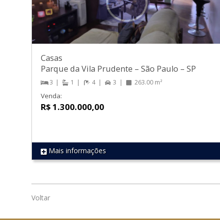
Casas
Parque da Vila Prudente
–
São Paulo
–
SP
3
1
4
3
263.00 m²
Venda:
R$ 1.300.000,00
Mais informações
REF 1385
Voltar