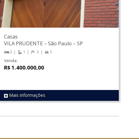
Casas
VILA PRUDENTE
–
São Paulo
–
SP
3
1
3
5
Venda:
R$ 1.400.000,00
Mais informações
REF 762