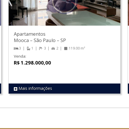
Apartamentos
Mooca
–
São Paulo
–
SP
3
1
3
2
119.00 m²
Venda:
R$ 1.298.000,00
Mais informações
REF 1866