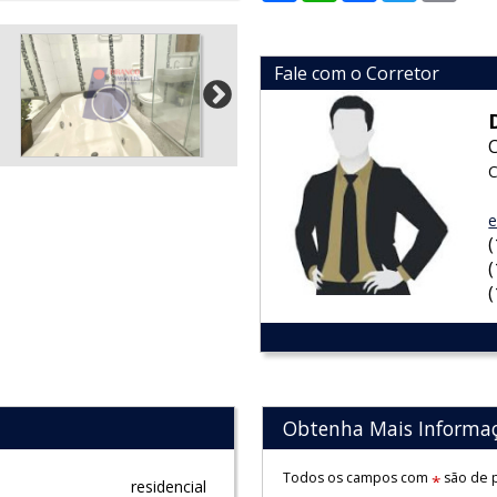
Fale com o Corretor
C
e
Obtenha Mais Informa
Todos os campos com
são de p
*
residencial