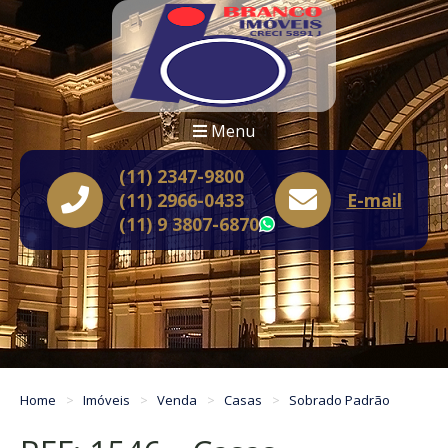
Menu
(11) 2347-9800
(11) 2966-0433
E-mail
(11) 9 3807-6870
WhatsApp
Home
Imóveis
Venda
Casas
Sobrado Padrão