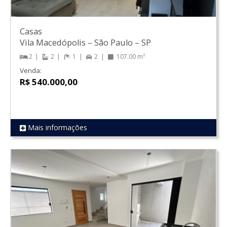
Casas
Vila Macedópolis
–
São Paulo
–
SP
2
2
1
2
107.00 m²
Venda:
R$ 540.000,00
Mais informações
REF 1706