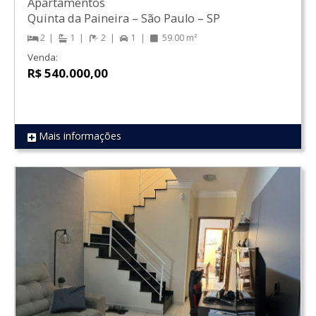
Apartamentos
Quinta da Paineira
–
São Paulo
–
SP
2
1
2
1
59.00 m²
Venda:
R$ 540.000,00
Mais informações
REF 1560