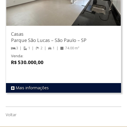
Casas
Parque São Lucas
–
São Paulo
–
SP
3
1
2
1
74.00 m²
Venda:
R$ 530.000,00
Mais informações
REF 1800
Voltar