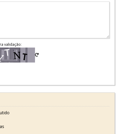
ra validação:
utido
tas