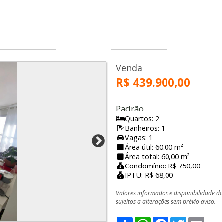
s
Venda
R$ 439.900,00
Padrão
Quartos: 2
Banheiros: 1
Vagas: 1
Área útil: 60.00 m²
Área total: 60,00 m²
Condomínio: R$ 750,00
IPTU: R$ 68,00
Valores informados e disponibilidade d
sujeitos a alterações sem prévio aviso.
Share
WhatsApp
Facebook
Twitter
Emai