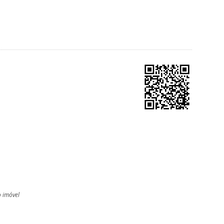
o imóvel
l