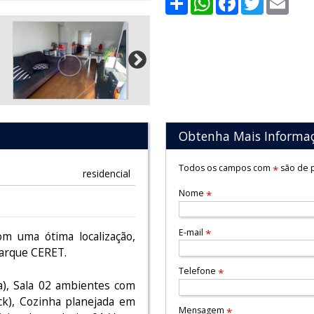
Obtenha Mais Informa
Todos os campos com
são de p
*
residencial
Nome
*
E-mail
*
m uma ótima localização,
Parque CERET.
Telefone
*
), Sala 02 ambientes com
ck), Cozinha planejada em
Mensagem
*