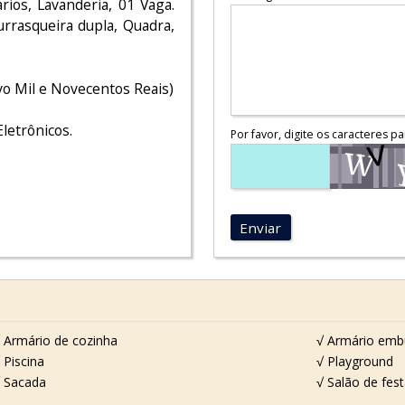
ios, Lavanderia, 01 Vaga.
urrasqueira dupla, Quadra,
vo Mil e Novecentos Reais)
letrônicos.
Por favor, digite os caracteres pa
Enviar
 Armário de cozinha
√ Armário emb
 Piscina
√ Playground
 Sacada
√ Salão de fes