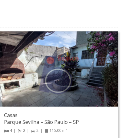
Casas
Parque Sevilha
–
São Paulo
–
SP
4
2
2
115.00 m²