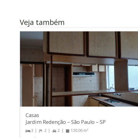
Veja também
Casas
Jardim Redenção
–
São Paulo
–
SP
3
2
2
130.00 m²