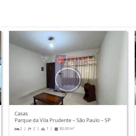
Casas
Parque da Vila Prudente
–
São Paulo
–
SP
2
2
1
80.00 m²