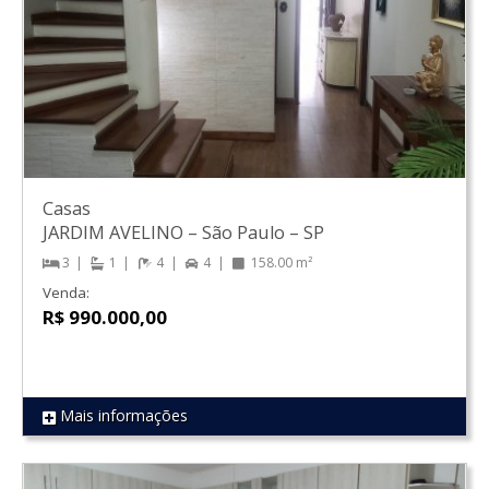
Casas
JARDIM AVELINO
–
São Paulo
–
SP
3
1
4
4
158.00 m²
Venda:
R$ 990.000,00
Mais informações
REF 1179