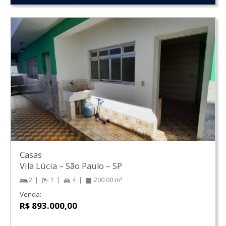
Casas
Vila Lúcia
–
São Paulo
–
SP
2
1
4
200.00 m²
Venda:
R$ 893.000,00