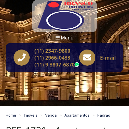
Menu
(11) 2347-9800
(11) 2966-0433
E-mail
(11) 9 3807-6870
WhatsApp
Home
Imóveis
Venda
Apartamentos
Padrão