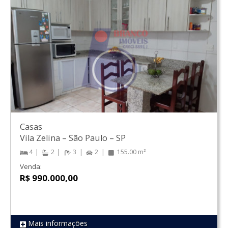
Casas
Vila Zelina
–
São Paulo
–
SP
4
2
3
2
155.00 m²
Venda:
R$ 990.000,00
Mais informações
REF 1618