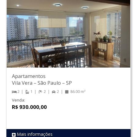
Apartamentos
Vila Vera
–
São Paulo
–
SP
2
1
2
2
86.00 m²
Venda:
R$ 930.000,00
Mais informações
REF 1806