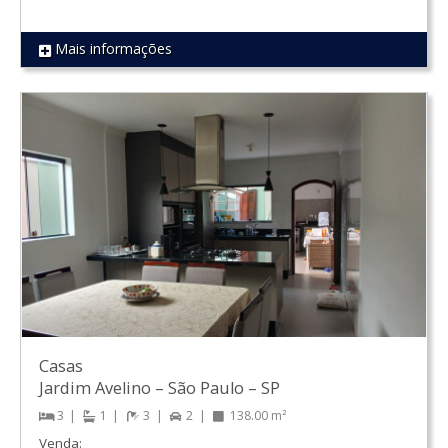
Mais informações
REF 1186
Casas
Jardim Avelino
–
São Paulo
–
SP
3
1
3
2
138.00 m²
Venda: