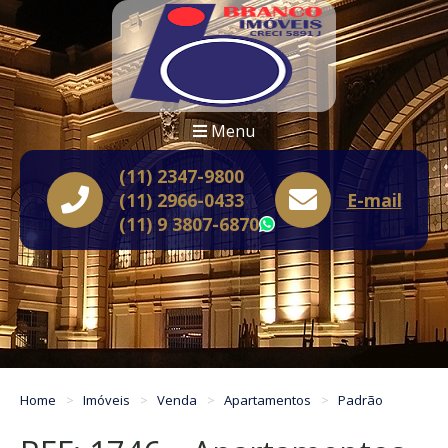
Menu
(11) 2347-9800
(11) 2966-0433
E-mail
(11) 9 3807-6870
WhatsApp
Home
Imóveis
Venda
Apartamentos
Padrão