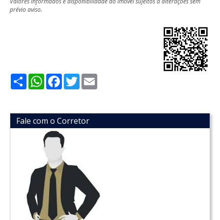
Valores informados e disponibilidade do imóvel sujeitos a alterações sem
prévio aviso.
Share
WhatsApp
Facebook
Twitter
Email
Fale com o Corretor