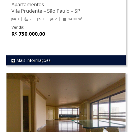
Apartamentos
Vila Prudente
–
São Paulo
–
SP
3
2
3
2
84.00 m²
Venda:
R$ 750.000,00
Mais informações
REF 1855