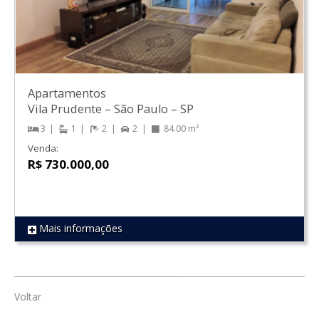
Apartamentos
Vila Prudente
–
São Paulo
–
SP
3
1
2
2
84.00 m²
Venda:
R$ 730.000,00
Mais informações
REF 1739
Voltar