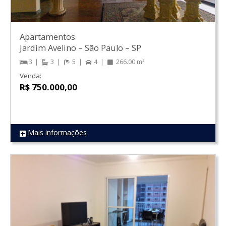
Apartamentos
Jardim Avelino
–
São Paulo
–
SP
3
3
5
4
266.00 m²
Venda:
R$ 750.000,00
Mais informações
REF 1843