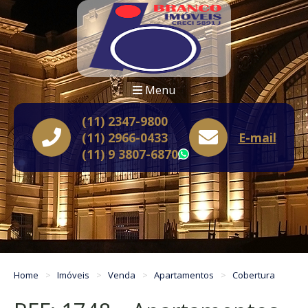
Menu
(11) 2347-9800
(11) 2966-0433
E-mail
(11) 9 3807-6870
WhatsApp
Home
Imóveis
Venda
Apartamentos
Cobertura