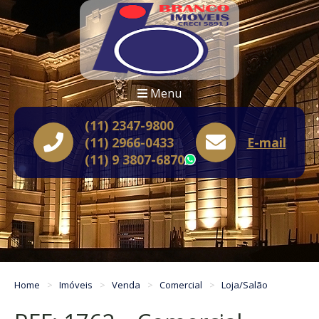
Menu
(11) 2347-9800
(11) 2966-0433
E-mail
(11) 9 3807-6870
WhatsApp
Home
Imóveis
Venda
Comercial
Loja/Salão