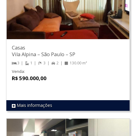
Casas
Vila Alpina
–
São Paulo
–
SP
3
1
3
2
130.00 m²
Venda:
R$ 590.000,00
Mais informações
REF 1570