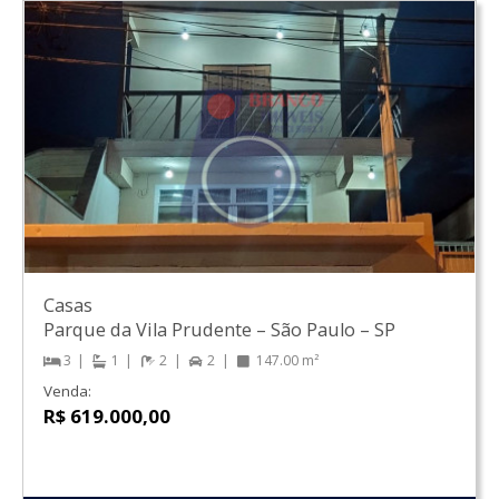
Casas
Parque da Vila Prudente
–
São Paulo
–
SP
3
1
2
2
147.00 m²
Venda:
R$ 619.000,00