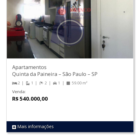
Apartamentos
Quinta da Paineira
–
São Paulo
–
SP
2
1
2
1
59.00 m²
Venda:
R$ 540.000,00
Mais informações
REF 1560