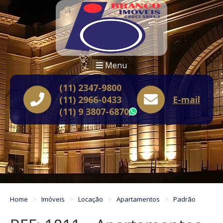
Menu
(11) 2347-9800
(11) 2966-0433
E-mail
(11) 9 3807-6870
WhatsApp
Home
Imóveis
Locação
Apartamentos
Padrão