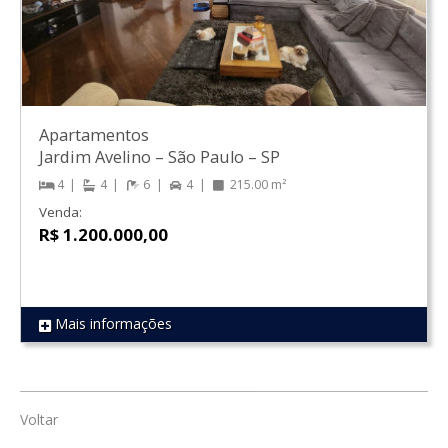
Apartamentos
Jardim Avelino
–
São Paulo
–
SP
4
4
6
4
215.00 m²
Venda:
R$ 1.200.000,00
Mais informações
REF 1614
Voltar