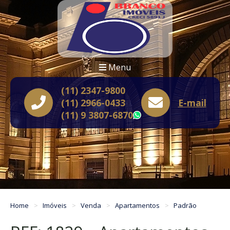
Menu
(11) 2347-9800
(11) 2966-0433
E-mail
(11) 9 3807-6870
WhatsApp
Home
Imóveis
Venda
Apartamentos
Padrão