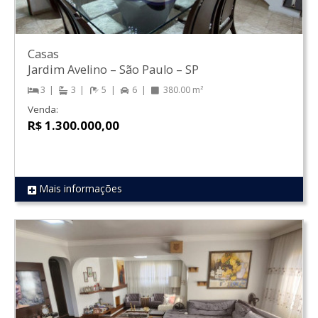
Casas
Jardim Avelino
–
São Paulo
–
SP
3
3
5
6
380.00 m²
Venda:
R$ 1.300.000,00
Mais informações
REF 1430