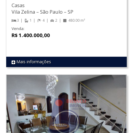
Casas
Vila Zelina
–
São Paulo
–
SP
3
1
4
2
480.00 m²
Venda:
R$ 1.400.000,00
Mais informações
REF 1721