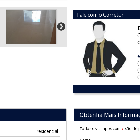
Fale com o Corretor
C
e
Obtenha Mais Informa
Todos os campos com
são de p
*
residencial