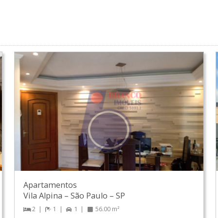
Apartamentos
Vila Alpina
–
São Paulo
–
SP
2
1
1
56.00 m²