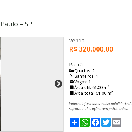
s
 Paulo – SP
Venda
R$ 320.000,00
Padrão
Quartos: 2
Banheiros: 1
Vagas: 1
Área útil: 61.00 m²
Área total: 61,00 m²
Valores informados e disponibilidade d
sujeitos a alterações sem prévio aviso.
Share
WhatsApp
Facebook
Twitter
Emai