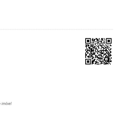
o imóvel
l