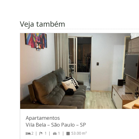
Veja também
Apartamentos
Vila Bela
–
São Paulo
–
SP
2
1
1
53.00 m²