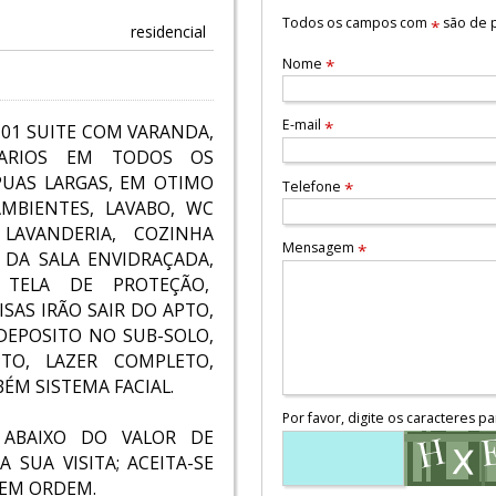
Todos os campos com
são de p
*
residencial
Nome
*
E-mail
*
01 SUITE COM VARANDA,
MARIOS EM TODOS OS
PUAS LARGAS, EM OTIMO
Telefone
*
MBIENTES, LAVABO, WC
AVANDERIA, COZINHA
Mensagem
*
 DA SALA ENVIDRAÇADA,
TELA DE PROTEÇÃO,
SAS IRÃO SAIR DO APTO,
DEPOSITO NO SUB-SOLO,
TO, LAZER COMPLETO,
ÉM SISTEMA FACIAL.
Por favor, digite os caracteres pa
M ABAIXO DO VALOR DE
SUA VISITA; ACEITA-SE
EM ORDEM.