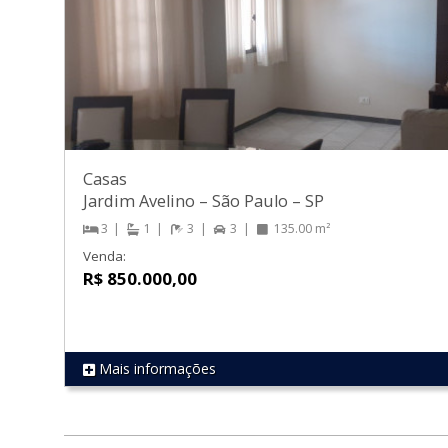
Casas
Jardim Avelino
–
São Paulo
–
SP
3
1
3
3
135.00 m²
Venda:
R$ 850.000,00
Mais informações
REF 1386