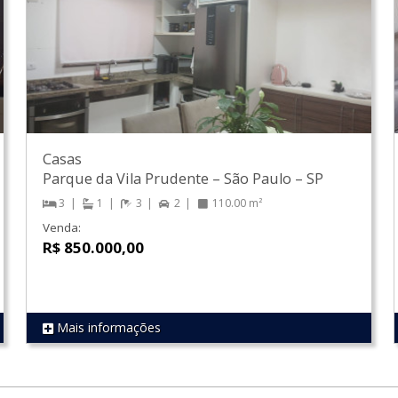
Casas
Parque da Vila Prudente
–
São Paulo
–
SP
3
1
3
2
110.00 m²
Venda:
R$ 850.000,00
Mais informações
REF 1758