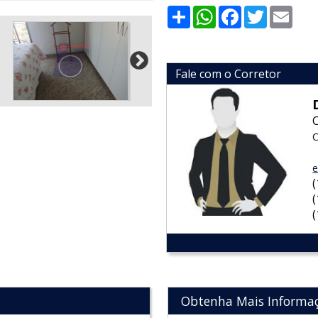
Share
WhatsApp
Facebook
Twitter
Emai
Fale com o Corretor
C
e
Obtenha Mais Informa