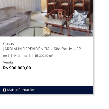
Casas
JARDIM INDEPENDÊNCIA
–
São Paulo
–
SP
3
3
3
200.00 m²
Venda:
R$ 900.000,00
Mais informações
REF 1186