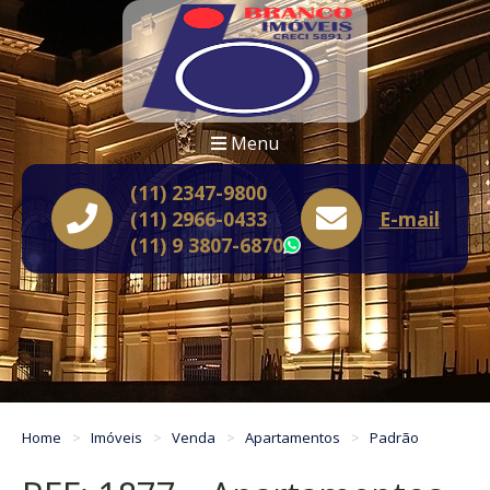
Menu
(11) 2347-9800
(11) 2966-0433
E-mail
(11) 9 3807-6870
WhatsApp
Home
Imóveis
Venda
Apartamentos
Padrão