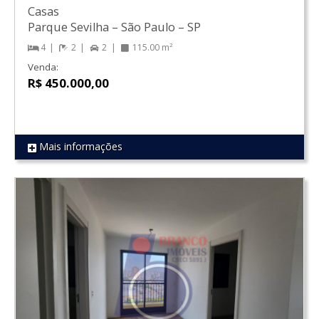
Casas
Parque Sevilha
–
São Paulo
–
SP
4
2
2
115.00 m²
Venda:
R$ 450.000,00
Mais informações
REF 1446