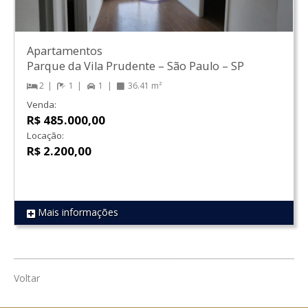
Apartamentos
Parque da Vila Prudente
–
São Paulo
–
SP
2
1
1
36.41 m²
Venda:
R$ 485.000,00
Locação:
R$ 2.200,00
Mais informações
REF 1715
Voltar