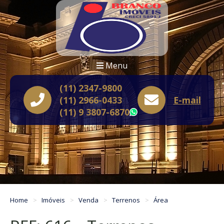
Menu
(11) 2347-9800
(11) 2966-0433
E-mail
(11) 9 3807-6870
WhatsApp
Home
Imóveis
Venda
Terrenos
Área