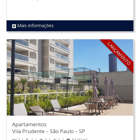
Mais informações
REF 896
LANÇAMENTO
Apartamentos
Vila Prudente
–
São Paulo
–
SP
2
1
2
1
64.00 m²