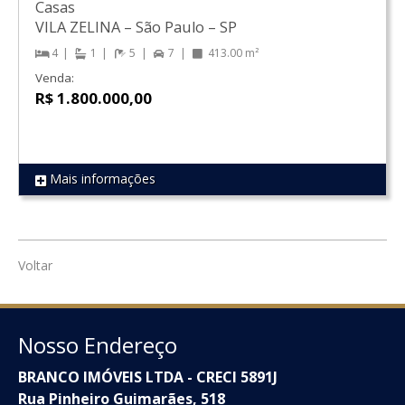
Casas
VILA ZELINA
–
São Paulo
–
SP
4
1
5
7
413.00 m²
Venda:
R$ 1.800.000,00
Mais informações
REF 1188
Voltar
Nosso Endereço
BRANCO IMÓVEIS LTDA - CRECI 5891J
Rua Pinheiro Guimarães, 518