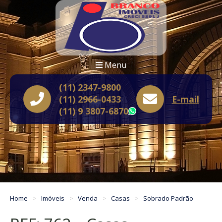
Menu
(11) 2347-9800
(11) 2966-0433
E-mail
(11) 9 3807-6870
WhatsApp
Home
Imóveis
Venda
Casas
Sobrado Padrão