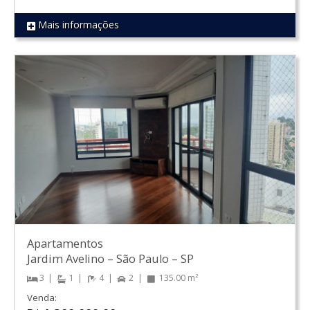
Mais informações
REF 1423
Apartamentos
Jardim Avelino
–
São Paulo
–
SP
3
1
4
2
135.00 m²
Venda: