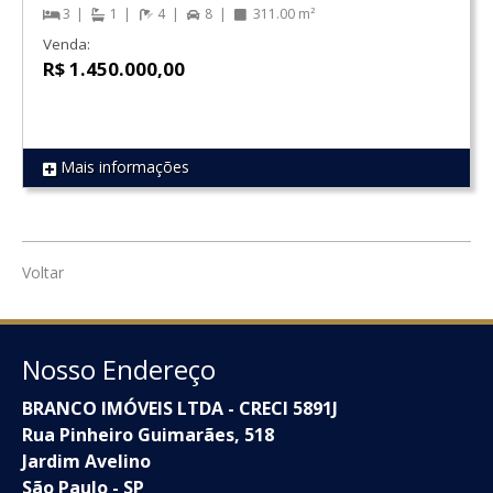
3
1
4
8
311.00 m²
Venda:
R$ 1.450.000,00
Mais informações
REF 1738
Voltar
Nosso Endereço
BRANCO IMÓVEIS LTDA - CRECI 5891J
Rua Pinheiro Guimarães, 518
Jardim Avelino
São Paulo - SP