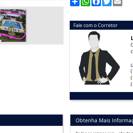
Fale com o Corretor
C
c
Obtenha Mais Informa