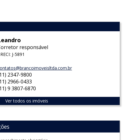
Leandro
Corretor responsável
RECI: J-5891
ontatos@brancoimoveisltda.com.br
(11) 2347-9800
(11) 2966-0433
(11) 9 3807-6870
Ver todos os imóveis
ções