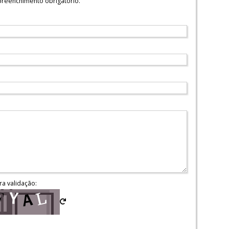
reenchimento obrigatório.
ra validação: