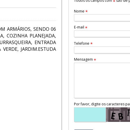
Todos os campos com
são de p
*
Nome
*
E-mail
*
OM ARMÁRIOS, SENDO 06
A, COZINHA PLANEJADA,
HURRASQUEIRA, ENTRADA
Telefone
*
A VERDE, JARDIM.ESTUDA
Mensagem
*
Por favor, digite os caracteres pa