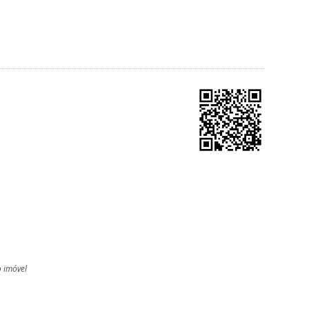
o imóvel
l