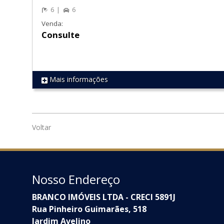
6
6
Venda:
Consulte
Mais informações
REF 645
Voltar
Nosso Endereço
BRANCO IMÓVEIS LTDA - CRECI 5891J
Rua Pinheiro Guimarães, 518
Jardim Avelino