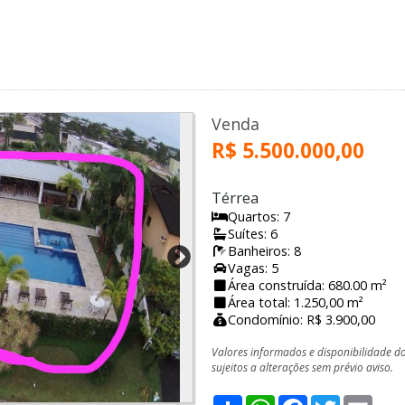
Venda
R$ 5.500.000,00
Térrea
Quartos: 7
Suítes: 6
Banheiros: 8
Vagas: 5
Área construída: 680.00 m²
Área total: 1.250,00 m²
Condomínio: R$ 3.900,00
Valores informados e disponibilidade d
sujeitos a alterações sem prévio aviso.
Share
WhatsApp
Facebook
Twitter
Emai