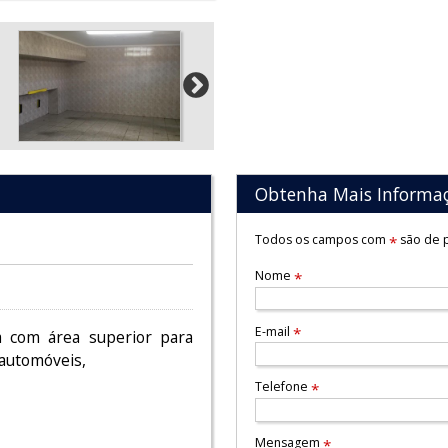
Obtenha Mais Informa
Todos os campos com
são de p
*
Nome
*
E-mail
*
a com área superior para
automóveis,
Telefone
*
Mensagem
*