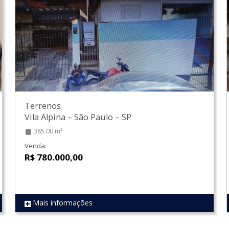
Terrenos
Vila Alpina
–
São Paulo
–
SP
385.00 m²
Venda:
R$ 780.000,00
Mais informações
REF 1759