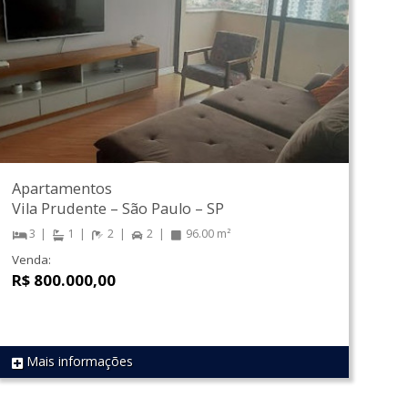
Apartamentos
Vila Prudente
–
São Paulo
–
SP
3
1
2
2
96.00 m²
Venda:
R$ 800.000,00
Mais informações
REF 1630