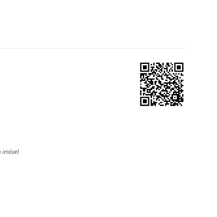
o imóvel
l