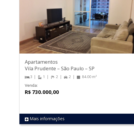
Apartamentos
Vila Prudente
–
São Paulo
–
SP
3
1
2
2
84.00 m²
Venda:
R$ 730.000,00
Mais informações
REF 1739