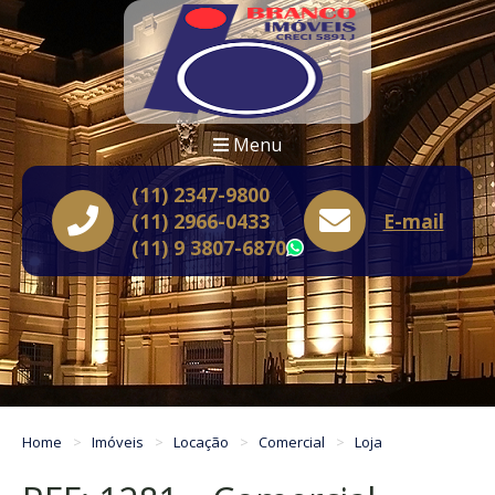
Menu
(11) 2347-9800
(11) 2966-0433
E-mail
(11) 9 3807-6870
WhatsApp
Home
Imóveis
Locação
Comercial
Loja