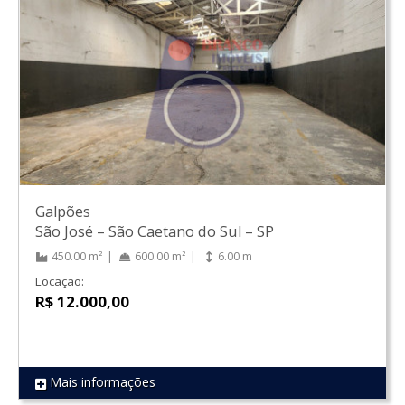
Galpões
São José
–
São Caetano do Sul
–
SP
450.00 m²
600.00 m²
6.00 m
Locação:
R$ 12.000,00
Mais informações
REF 1785