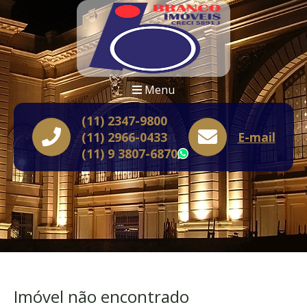
Menu
(11) 2347-9800
(11) 2966-0433
E-mail
(11) 9 3807-6870
WhatsApp
Imóvel não encontrado